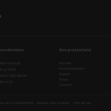
?
Coordonnées
Nos prestations
Accueil
NIE PAYSAGE
Nos prestations
DE LA GARE
Équipe
SARGE-SUR-BRAYE
Actus
 56 27 63
Contact
que de confidentialité
Gestion des cookies
Plan de site