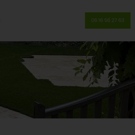
06 16 56 27 63
t