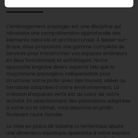
L'aménagement paysager est une discipline qui
nécessite une compréhension approfondie des
éléments naturels et architecturaux. À Bessé-sur-
Braye, nous proposons une gamme complète de
services pour transformer vos espaces extérieurs
en lieux fonctionnels et esthétiques. Notre
approche englobe divers aspects tels que la
maçonnerie paysagère, indispensable pour
structurer votre jardin avec des murets, allées ou
terrasses adaptées à votre environnement. La
création d'espaces verts est au cœur de notre
activité. En sélectionnant des plantations adaptées
à votre sol et climat, nous assurons un jardin
florissant toute l'année.
La mise en place de bassins ornementaux ajoute
une dimension aquatique apaisante à votre espace