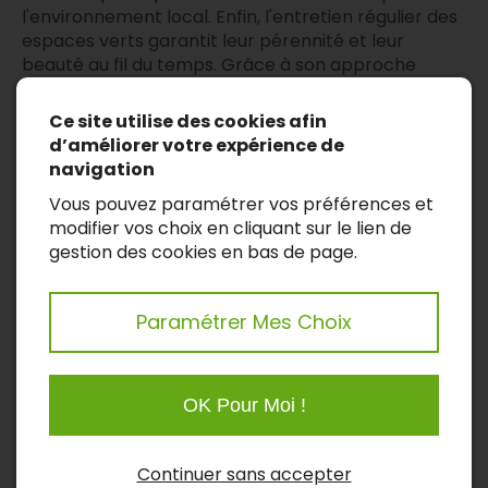
l'environnement local. Enfin, l'entretien régulier des
espaces verts garantit leur pérennité et leur
beauté au fil du temps. Grâce à son approche
professionnelle et son dévouement envers chaque
projet, ART'MONIE PAYSAGE contribue à améliorer
Ce site utilise des cookies afin
la qualité des paysages résidentiels et
d’améliorer votre expérience de
commerciaux.
navigation
Vous pouvez paramétrer vos préférences et
modifier vos choix en cliquant sur le lien de
gestion des cookies en bas de page.
Découvrez les services
d'ART'MONIE PAYSAGE
Paramétrer Mes Choix
pour votre projet de
maçonnerie
OK Pour Moi !
paysagère
Continuer sans accepter