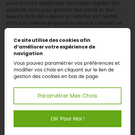
service inclut également l'entretien régulier des
espaces verts pour garantir leur santé et leur
beauté au fil des saisons. En résumé, ART'MONIE
PAYSAGE mettre en place un service complet en
aménagement paysager, mettant en avant son
engagement envers la qualité durable et le respect
Ce site utilise des cookies afin
du milieu naturel.
d’améliorer votre expérience de
navigation
Vous pouvez paramétrer vos préférences et
modifier vos choix en cliquant sur le lien de
ART'MONIE PAYSAGE,
gestion des cookies en bas de page.
l’allié de vos projets
Paramétrer Mes Choix
d’aménagement
paysager
OK Pour Moi !