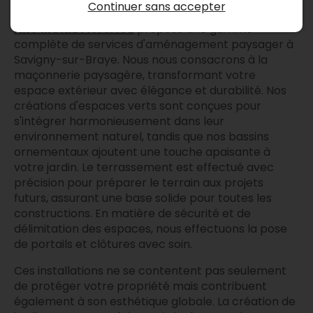
Continuer sans accepter
ART'MONIE PAYSAGE
propose une gamme
complète de services d'aménagement paysager à
Savigny-sur-Braye. Nous nous consacrons à la
maçonnerie paysagère, transformant votre
espace extérieur avec élégance et durabilité. Nos
créations d'espaces verts sont conçues pour
s'intégrer harmonieusement dans leur
environnement naturel, tandis que nos bassins
ornementaux ajoutent une touche apaisante à
votre jardin. Le terrassement est effectué avec
précision pour préparer le terrain aux projets
futurs, assurant une base solide pour toutes les
constructions. En matière de sécurité et de
délimitation des espaces, nous effectuons la pose
de portails et clôtures avec soin.
Ces installations ne se contentent pas seulement
de protéger votre propriété mais contribuent
également à son esthétique globale. La création de