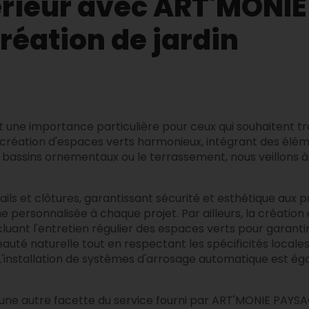
érieur avec ART'MONI
réation de jardin
ne importance particulière pour ceux qui souhaitent tra
création d'espaces verts harmonieux, intégrant des élém
de bassins ornementaux ou le terrassement, nous veillons 
s et clôtures, garantissant sécurité et esthétique aux 
 personnalisée à chaque projet. Par ailleurs, la création de
ant l'entretien régulier des espaces verts pour garantir 
eauté naturelle tout en respectant les spécificités locale
ion. L'installation de systèmes d'arrosage automatique es
 une autre facette du service fourni par ART'MONIE PAYSA