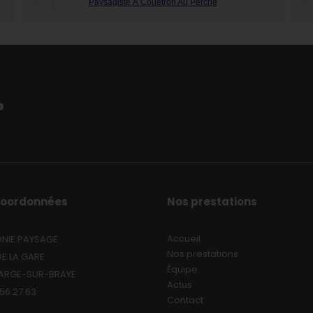
Paysagiste À Couetron Au Perche
?
Coordonnées
Nos prestations
Accueil
NIE PAYSAGE
Nos prestations
DE LA GARE
Équipe
SARGE-SUR-BRAYE
Actus
 56 27 63
Contact