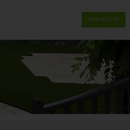
06 16 56 27 63
t