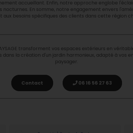
ement accueillant. Enfin, notre approche englobe l'éclai
ures nocturnes. En somme, notre engagement envers l'amé
 aux besoins spécifiques des clients dans cette région 
AGE transforment vos espaces extérieurs en véritables 
s la création d'un jardin harmonieux, adapté à vos env
paysager.
Contact
06 16 56 27 63