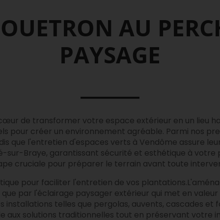
COUETRON AU PERC
PAYSAGE
 cœur de transformer votre espace extérieur en un lieu h
iels pour créer un environnement agréable. Parmi nos pr
andis que l'entretien d'espaces verts à Vendôme assure l
rgé-sur-Braye, garantissant sécurité et esthétique à votre
ape cruciale pour préparer le terrain avant toute interve
ique pour faciliter l'entretien de vos plantations.L'amé
que par l'éclairage paysager extérieur qui met en valeur 
installations telles que pergolas, auvents, cascades et
 aux solutions traditionnelles tout en préservant votre in