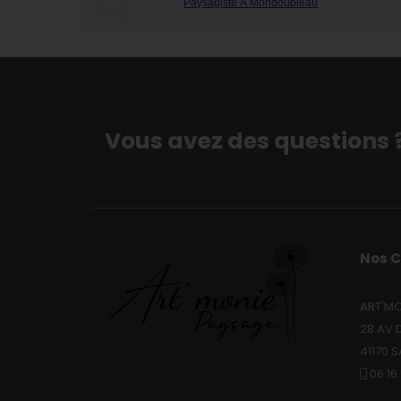
Paysagiste À Mondoubleau
Vous avez des questions 
Nos 
ART'MO
28 AV 
41170 
06 16